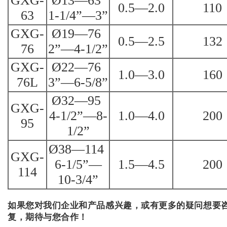
GXG-
Ø13—63
0.5—2.0
110
63
1-1/4”—3”
GXG-
Ø19—76
0.5—2.5
132
76
2”—4-1/2”
GXG-
Ø22—76
1.0—3.0
160
76L
3”—6-5/8”
Ø32—95
GXG-
4-1/2”—8-
1.0—4.0
200
95
1/2”
Ø38—114
GXG-
6-1/5”—
1.5—4.5
200
114
10-3/4”
如果您对我们企业和产品感兴趣，或有更多的疑问想要
复，期待与您合作！