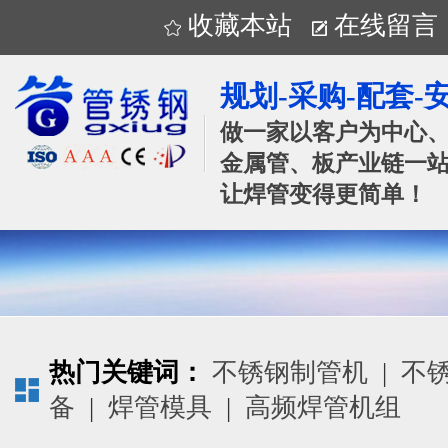
收藏本站
在线留言
规划-采购-配套-
做一家以客户为中心
金属管、板产业链一站
让焊管变得更简单！
热门关键词：
不锈钢制管机
|
不
备
|
焊管模具
|
高频焊管机组