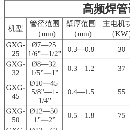
高频焊管
管径范围
壁厚范围
主电机
机型
（mm)
（mm)
（KW
GXG-
Ø7—25
0.3—0.8
30
25
1/6”—1/2”
GXG-
Ø8—32
0.3—1.2
37
32
1/5”—1”
Ø10—45
GXG-
5/8”—1-
0.4—1.5
55
45
1/4”
GXG-
Ø12—50
0.5—1.8
75
50
1”—2”